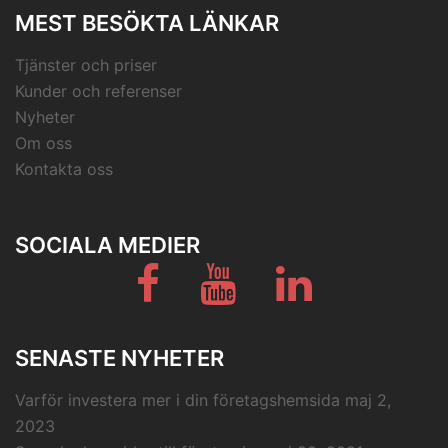
MEST BESÖKTA LÄNKAR
Tjänster och priser
Kunder och referenser
Nyheter
Om oss
Kontakta oss
SOCIALA MEDIER
Facebook
Youtube
LinkedIn
SENASTE NYHETER
Varför investera mer i din företagshemsida
maj 2,
2023