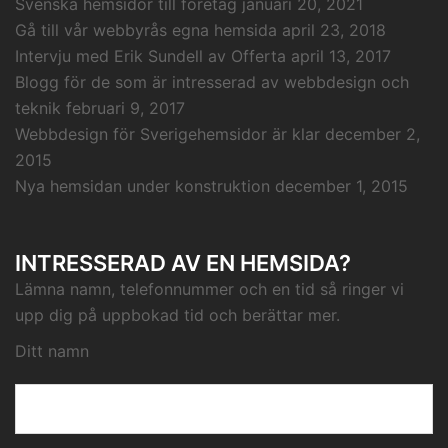
Svenska hemsidor till företag
januari 20, 2021
Gå till vår webbyrås egna hemsida
april 23, 2018
Intervju med Erik Sundell av Offerta
april 13, 2017
Blogg för de som är intresserad av webbdesign och
teknik
februari 9, 2017
Webbdesign för Sverigehemsidor är klar
december 2,
2015
Nya hemsidan under konstruktion
december 1, 2015
INTRESSERAD AV EN HEMSIDA?
Lämna namn, telefonnummer och en tid så ringer vi
upp dig på uppbokad tid och berättar mer.
Ditt namn