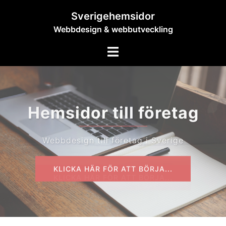
Hoppa
Sverigehemsidor
till
Webbdesign & webbutveckling
innehåll
Slå
på/av
meny
Redo att skaffa en modern
hemsida?
Stilren design till fantatiska priser!
KLICKA HÄR FÖR ATT BÖRJA...