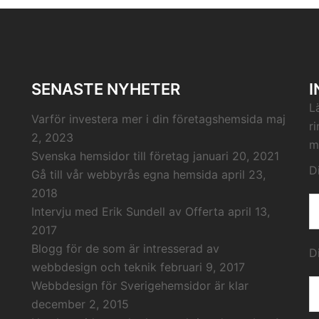
SENASTE NYHETER
I
L
Varför investera mer i din företagshemsida
maj
r
2, 2023
m
Svenska hemsidor till företag
januari 20, 2021
D
Gå till vår webbyrås egna hemsida
april 23,
2018
Intervju med Erik Sundell av Offerta
april 13,
2017
Blogg för de som är intresserad av
D
webbdesign och teknik
februari 9, 2017
Webbdesign för Sverigehemsidor är klar
december 2, 2015