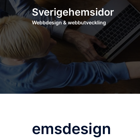
Hoppa
Sverigehemsidor
till
innehåll
Webbdesign & webbutveckling
emsdesign