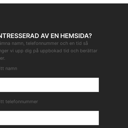
NTRESSERAD AV EN HEMSIDA?
ämna namn, telefonnummer och en tid så
inger vi upp dig på uppbokad tid och berättar
er.
itt namn
itt telefonnummer